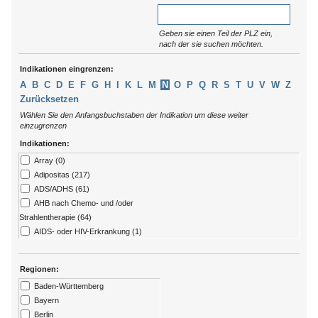
Geben sie einen Teil der PLZ ein,
nach der sie suchen möchten.
Indikationen eingrenzen:
A
B
C
D
E
F
G
H
I
K
L
M
N
O
P
Q
R
S
T
U
V
W
Z
Zurücksetzen
Wählen Sie den Anfangsbuchstaben der Indikation um diese weiter
einzugrenzen
Indikationen:
Array (0)
Adipositas (217)
ADS/ADHS (61)
AHB nach Chemo- und /oder
Strahlentherapie (64)
AIDS- oder HIV-Erkrankung (1)
Allergien (79)
ALS (7)
Regionen:
Alzheimer (13)
Baden-Württemberg
Amputation (176)
Bayern
Angststörungen (273)
Berlin
Arthritis (92)