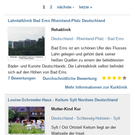
Bad Bayersoien
Dialyse (21)
1
2
nächste ›
letzte »
Bad Bellingen
Down - Syndrom (4)
Bad Belzig
Drogenentzug (57)
Bad Bentheim
Lahntalklinik Bad Ems Rheinland-Pfalz Deutschland
Entwicklungsverzögerungen (58)
Bad Bergzabern
Enuresis (17)
Rehaklinik
Bad Berka
Epilepsie (67)
Bad Berleburg
Deutschland - Rheinland-Pfalz - Bad Ems
Ernährungsstörung /
Bad Bertrich
Essstörungen (251)
Bad Ems ist am schönen Ufer des Flusses
Bad Bevensen
Erschöpfungszustände / Burn-
Lahn gelegen und gehört dank seiner
Bad Birnbach
Out (287)
Bildquelle: Lahntalklinik Bad Ems Rheinland-
Pfalz Deutschland
heißen Quellen zu einem der beliebtesten
Bad Blankenburg
Frauenleiden (52)
Bäder- und Kurorte Deutschlands. Die Lahntalklinik selbst befindet
Bad Bocklet
Galle (28)
sich auf den Höhen von Bad Ems.
Bad Bodenteich
Gefäßerkrankungen (140)
7 Bewertungen
Durchschnittliche Bewertung
Bad Boll
Gehör, Ohren (23)
Bad Brambach
Mehr Informationen zur Kurklinik
Gewichtsreduzierung/
Bad Bramstedt
Übergewicht (155)
Bad Brückenau
Gicht (52)
Louise-Schroeder-Haus - Keitum Sylt Nordsee Deutschland
Bad Buchau
Gleichgewichtsstörungen (4)
Mutter-Kind Kur
Bad Camberg
Guillain-Barré-Syndrom (55)
Bad Ditzenbach
Hauterkrankungen (152)
Deutschland - Schleswig-Holstein - Sylt
Bad Doberan
Herzerkrankungen (294)
Sylt / Ost Ortsteil Keitum liegt an der
Bad Driburg
Hüfte (345)
Wattseite der Insel.
Bad Düben
Bild: Louise-Schroeder-Haus - Keitum Sylt