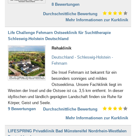
Inkontinenz (43)
Nordsee Deutschland
8 Bewertungen
Bad Dürkheim
Ischias (4)
Bad Dürrheim
Kind-Kuren (35)
Durchschnittliche Bewertung
Bad Eilsen
Kinderkrankheiten (4)
Mehr Informationen zur Kurklinik
Bad Elster
Knochenmark- und
Bad Ems
Stammzellspende (3)
Life Challenge Fehmarn Ostseeklinik für Suchttherapie
Bad Essen
Koma / Wachkoma (8)
Schleswig-Holstein Deutschland
Bad Fallingbostel
Krebsnachsorge (137)
Bad Feilnbach
Rehaklinik
Kreislauferkrankungen (281)
Bad Frankenhausen
Lebererkrankungen (48)
Deutschland - Schleswig-Holstein -
Bad Freienwalde
Leukämie (30)
Fehmarn
Bad Füssing
Lymphologie (6)
Bad Gandersheim
Die Insel Fehmarn ist bekannt für ein
Magen, Darm (117)
Bad Gögging
Bild: Life Challenge Fehmarn Ostseeklinik für
besonders sonniges und mildes
Suchttherapie Schleswig-Holstein Deutschland
Männerleiden (30)
Bad Gottleuba
Ostseeklima. Unsere Fachklinik liegt im
Migräne (137)
Bad Griesbach
Westen der Insel und die Ostsee ist ca. 3,5 km entfernt. In dieser
Mobbing (58)
Bad Grönenbach
idyllischen und ländlich geprägten Landschaft finden sie Ruhe für
Morbus Bechterew (103)
Bad Harzburg
Körper, Geist und Seele.
Müdigkeitssyndrom (7)
Bad Heilbrunn
9 Bewertungen
Durchschnittliche Bewertung
Multiple Sklerose (128)
Bad Herrenalb
Nachbehandlung nach Operationen
Mehr Informationen zur Kurklinik
Bad Hersfeld
und Unfällen (483)
Bad Hindelang-Oberjoch
Nebenhöhlen- und
LIFESPRING Privatklinik Bad Münstereifel Nordrhein-Westfalen
Bad Homburg
Rachenkatarrhe (12)