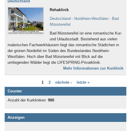
Deutschland
Bad Iburg
Nervensystem (253)
Bad Karlshafen
Rehaklinik
Neurodermitis (95)
Bad Kissingen
Nieren- und Harnwege (70)
Deutschland - Nordrhein-Westfalen - Bad
Bad Klosterlausnitz
Ödemerkrankungen (11)
Münstereifel
Bad Königshofen
Onkologie (120)
Bad Kösen
Bild: LIFESPRING Privatklinik Bad
Bad Münstereifel ist eine romantische Kur-
Osteoporose (230)
Münstereifel Nordrhein-Westfalen Deutschland
Bad Kötzting
und Urlaubsstadt. Bestehend aus vielen
Parkinson (138)
Bad Kreuznach
malerischen Fachwerkhäusern liegt das romantische Städtchen in
Persönlichkeitsstörungen (186)
Bad Krozingen
der grünen Nordeifel im Süden des Bundeslandes Nordrhein-
Plastische Chirurgie (5)
Bad Langensalza
Westfalen. Hoch über Bad Münstereifel mit Blick auf die
Prävention (107)
Bad Lausick
umliegenden Wälder liegt die LIFESPRING-Privatklinik.
Prostata (52)
Bad Lauterberg
Mehr Informationen zur Kurklinik
Psychische Folgen durch
Bad Liebenstein
Vergewaltigung oder Missbrauch (22)
Bad Liebenwerda
Psychische Folgen nach
1
2
nächste ›
letzte »
Bad Lieben­zell
Gewalterfahrung (32)
Bad Lippspringe
Counter
Querschnittslähmung (61)
Bad Lobenstein
Raucherentwöhnung (66)
Anzahl der Kurkliniken:
900
Bad Malente-Gremsmühlen
Restless-Legs-Syndrom (3)
Bad Mergentheim
Rheuma (275)
Bad Münder
Rückenmarkserkrankung/-
Anzeigen
Bad Münster am Stein -
verletzung (94)
Ebernburg
Schädel-Hirn-Trauma (132)