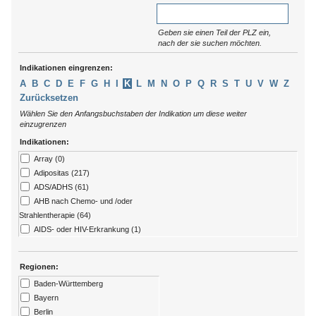
Geben sie einen Teil der PLZ ein,
nach der sie suchen möchten.
Indikationen eingrenzen:
A
B
C
D
E
F
G
H
I
K
L
M
N
O
P
Q
R
S
T
U
V
W
Z
Zurücksetzen
Wählen Sie den Anfangsbuchstaben der Indikation um diese weiter
einzugrenzen
Indikationen:
Array (0)
Adipositas (217)
ADS/ADHS (61)
AHB nach Chemo- und /oder
Strahlentherapie (64)
AIDS- oder HIV-Erkrankung (1)
Allergien (79)
ALS (7)
Regionen:
Alzheimer (13)
Baden-Württemberg
Amputation (176)
Bayern
Angststörungen (273)
Berlin
Arthritis (92)