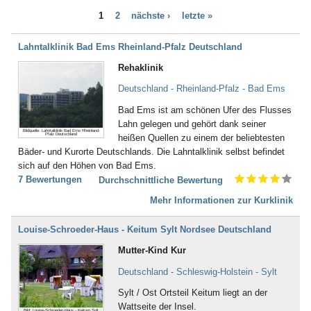
Bad Bayersoien
Dialyse (21)
1
2
nächste ›
letzte »
Bad Bellingen
Down - Syndrom (4)
Bad Belzig
Drogenentzug (57)
Bad Bentheim
Lahntalklinik Bad Ems Rheinland-Pfalz Deutschland
Entwicklungsverzögerungen (58)
Bad Bergzabern
Enuresis (17)
Rehaklinik
Bad Berka
Epilepsie (67)
Bad Berleburg
Deutschland - Rheinland-Pfalz - Bad Ems
Ernährungsstörung /
Bad Bertrich
Essstörungen (251)
Bad Ems ist am schönen Ufer des Flusses
Bad Bevensen
Erschöpfungszustände / Burn-
Lahn gelegen und gehört dank seiner
Bad Birnbach
Out (287)
Bildquelle: Lahntalklinik Bad Ems Rheinland-
Pfalz Deutschland
heißen Quellen zu einem der beliebtesten
Bad Blankenburg
Frauenleiden (52)
Bäder- und Kurorte Deutschlands. Die Lahntalklinik selbst befindet
Bad Bocklet
Galle (28)
sich auf den Höhen von Bad Ems.
Bad Bodenteich
Gefäßerkrankungen (140)
7 Bewertungen
Durchschnittliche Bewertung
Bad Boll
Gehör, Ohren (23)
Bad Brambach
Mehr Informationen zur Kurklinik
Gewichtsreduzierung/
Bad Bramstedt
Übergewicht (155)
Bad Brückenau
Gicht (52)
Louise-Schroeder-Haus - Keitum Sylt Nordsee Deutschland
Bad Buchau
Gleichgewichtsstörungen (4)
Mutter-Kind Kur
Bad Camberg
Guillain-Barré-Syndrom (55)
Bad Ditzenbach
Hauterkrankungen (152)
Deutschland - Schleswig-Holstein - Sylt
Bad Doberan
Herzerkrankungen (294)
Sylt / Ost Ortsteil Keitum liegt an der
Bad Driburg
Hüfte (345)
Wattseite der Insel.
Bad Düben
Bild: Louise-Schroeder-Haus - Keitum Sylt