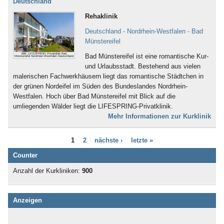
Deutschland
Bad Iburg
Nervensystem (253)
Bad Karlshafen
Rehaklinik
Neurodermitis (95)
Bad Kissingen
Nieren- und Harnwege (70)
Deutschland - Nordrhein-Westfalen - Bad
Bad Klosterlausnitz
Ödemerkrankungen (11)
Münstereifel
Bad Königshofen
Onkologie (120)
Bad Kösen
Bild: LIFESPRING Privatklinik Bad
Bad Münstereifel ist eine romantische Kur-
Osteoporose (230)
Münstereifel Nordrhein-Westfalen Deutschland
Bad Kötzting
und Urlaubsstadt. Bestehend aus vielen
Parkinson (138)
Bad Kreuznach
malerischen Fachwerkhäusern liegt das romantische Städtchen in
Persönlichkeitsstörungen (186)
Bad Krozingen
der grünen Nordeifel im Süden des Bundeslandes Nordrhein-
Plastische Chirurgie (5)
Bad Langensalza
Westfalen. Hoch über Bad Münstereifel mit Blick auf die
Prävention (107)
Bad Lausick
umliegenden Wälder liegt die LIFESPRING-Privatklinik.
Prostata (52)
Bad Lauterberg
Mehr Informationen zur Kurklinik
Psychische Folgen durch
Bad Liebenstein
Vergewaltigung oder Missbrauch (22)
Bad Liebenwerda
Psychische Folgen nach
1
2
nächste ›
letzte »
Bad Lieben­zell
Gewalterfahrung (32)
Bad Lippspringe
Counter
Querschnittslähmung (61)
Bad Lobenstein
Raucherentwöhnung (66)
Anzahl der Kurkliniken:
900
Bad Malente-Gremsmühlen
Restless-Legs-Syndrom (3)
Bad Mergentheim
Rheuma (275)
Bad Münder
Rückenmarkserkrankung/-
Anzeigen
Bad Münster am Stein -
verletzung (94)
Ebernburg
Schädel-Hirn-Trauma (132)
Bad Münstereifel