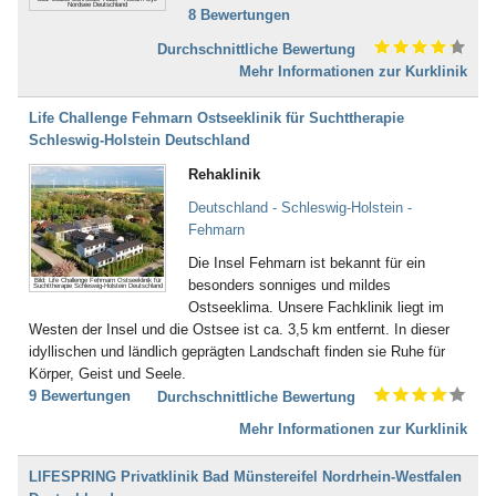
Inkontinenz (43)
Nordsee Deutschland
8 Bewertungen
Bad Dürkheim
Ischias (4)
Bad Dürrheim
Kind-Kuren (35)
Durchschnittliche Bewertung
Bad Eilsen
Kinderkrankheiten (4)
Mehr Informationen zur Kurklinik
Bad Elster
Knochenmark- und
Bad Ems
Stammzellspende (3)
Life Challenge Fehmarn Ostseeklinik für Suchttherapie
Bad Essen
Koma / Wachkoma (8)
Schleswig-Holstein Deutschland
Bad Fallingbostel
Krebsnachsorge (137)
Bad Feilnbach
Rehaklinik
Kreislauferkrankungen (281)
Bad Frankenhausen
Lebererkrankungen (48)
Deutschland - Schleswig-Holstein -
Bad Freienwalde
Leukämie (30)
Fehmarn
Bad Füssing
Lymphologie (6)
Bad Gandersheim
Die Insel Fehmarn ist bekannt für ein
Magen, Darm (117)
Bad Gögging
Bild: Life Challenge Fehmarn Ostseeklinik für
besonders sonniges und mildes
Suchttherapie Schleswig-Holstein Deutschland
Männerleiden (30)
Bad Gottleuba
Ostseeklima. Unsere Fachklinik liegt im
Migräne (137)
Bad Griesbach
Westen der Insel und die Ostsee ist ca. 3,5 km entfernt. In dieser
Mobbing (58)
Bad Grönenbach
idyllischen und ländlich geprägten Landschaft finden sie Ruhe für
Morbus Bechterew (103)
Bad Harzburg
Körper, Geist und Seele.
Müdigkeitssyndrom (7)
Bad Heilbrunn
9 Bewertungen
Durchschnittliche Bewertung
Multiple Sklerose (128)
Bad Herrenalb
Nachbehandlung nach Operationen
Mehr Informationen zur Kurklinik
Bad Hersfeld
und Unfällen (483)
Bad Hindelang-Oberjoch
Nebenhöhlen- und
LIFESPRING Privatklinik Bad Münstereifel Nordrhein-Westfalen
Bad Homburg
Rachenkatarrhe (12)