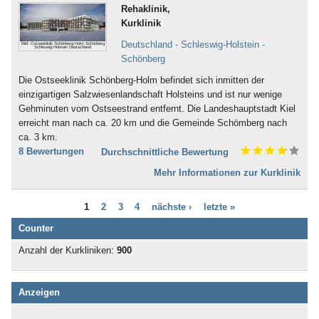
Nervensystem (253)
Rehaklinik,
Bad Karlshafen
Neurodermitis (95)
Kurklinik
Bad Kissingen
Nieren- und Harnwege (70)
Bad Klosterlausnitz
Deutschland - Schleswig-Holstein -
Bild: Ostseeklinik Schönberg-Holm Schönberg
Ödemerkrankungen (11)
Schleswig-Holstein Deutschland
Bad Königshofen
Schönberg
Onkologie (120)
Bad Kösen
Osteoporose (230)
Die Ostseeklinik Schönberg-Holm befindet sich inmitten der
Bad Kötzting
Parkinson (138)
einzigartigen Salzwiesenlandschaft Holsteins und ist nur wenige
Bad Kreuznach
Persönlichkeitsstörungen (186)
Gehminuten vom Ostseestrand entfernt. Die Landeshauptstadt Kiel
Bad Krozingen
Plastische Chirurgie (5)
erreicht man nach ca. 20 km und die Gemeinde Schömberg nach
Bad Langensalza
Prävention (107)
ca. 3 km.
Bad Lausick
Prostata (52)
8 Bewertungen
Durchschnittliche Bewertung
Bad Lauterberg
Psychische Folgen durch
Bad Liebenstein
Mehr Informationen zur Kurklinik
Vergewaltigung oder Missbrauch (22)
Bad Liebenwerda
Psychische Folgen nach
Bad Lieben­zell
Gewalterfahrung (32)
1
2
3
4
nächste ›
letzte »
Bad Lippspringe
Querschnittslähmung (61)
Bad Lobenstein
Counter
Raucherentwöhnung (66)
Bad Malente-Gremsmühlen
Restless-Legs-Syndrom (3)
Anzahl der Kurkliniken:
900
Bad Mergentheim
Rheuma (275)
Bad Münder
Rückenmarkserkrankung/-
Bad Münster am Stein -
verletzung (94)
Anzeigen
Ebernburg
Schädel-Hirn-Trauma (132)
Bad Münstereifel
Schilddrüse (40)