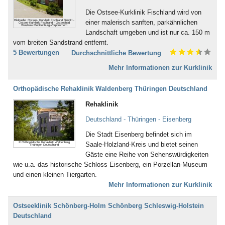
Bad Dürkheim
Ischias (4)
Die Ostsee-Kurklinik Fischland wird von
Bad Dürrheim
Kind-Kuren (35)
Bildquelle: Ostsee- Kurklinik Fischland GmbH -
einer malerisch sanften, parkähnlichen
Bad Eilsen
Ostsee-Kurklinik Fischland - Ostseebad
Kinderkrankheiten (4)
Wustrow Mecklenburg-Vorpommern
Landschaft umgeben und ist nur ca. 150 m
Bad Elster
Knochenmark- und
vom breiten Sandstrand entfernt.
Bad Ems
Stammzellspende (3)
5 Bewertungen
Durchschnittliche Bewertung
Bad Essen
Koma / Wachkoma (8)
Bad Fallingbostel
Krebsnachsorge (137)
Mehr Informationen zur Kurklinik
Bad Feilnbach
Kreislauferkrankungen (281)
Bad Frankenhausen
Lebererkrankungen (48)
Orthopädische Rehaklinik Waldenberg Thüringen Deutschland
Bad Freienwalde
Leukämie (30)
Rehaklinik
Bad Füssing
Lymphologie (6)
Bad Gandersheim
Magen, Darm (117)
Deutschland - Thüringen - Eisenberg
Bad Gögging
Männerleiden (30)
Bad Gottleuba
Die Stadt Eisenberg befindet sich im
Migräne (137)
© Orthopädische Rehaklinik Waldenberg
Bad Griesbach
Saale-Holzland-Kreis und bietet seinen
Thüringen Deutschland
Mobbing (58)
Bad Grönenbach
Gäste eine Reihe von Sehenswürdigkeiten
Morbus Bechterew (103)
Bad Harzburg
wie u.a. das historische Schloss Eisenberg, ein Porzellan-Museum
Müdigkeitssyndrom (7)
Bad Heilbrunn
und einen kleinen Tiergarten.
Multiple Sklerose (128)
Bad Herrenalb
Mehr Informationen zur Kurklinik
Nachbehandlung nach Operationen
Bad Hersfeld
und Unfällen (483)
Bad Hindelang-Oberjoch
Ostseeklinik Schönberg-Holm Schönberg Schleswig-Holstein
Nebenhöhlen- und
Bad Homburg
Deutschland
Rachenkatarrhe (12)
Bad Iburg