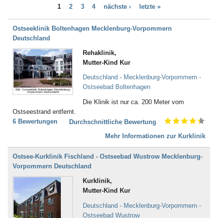
Dialyse (21)
1
2
3
4
nächste ›
letzte »
Bad Bellingen
Down - Syndrom (4)
Bad Belzig
Drogenentzug (57)
Bad Bentheim
Ostseeklinik Boltenhagen Mecklenburg-Vorpommern
Entwicklungsverzögerungen (58)
Bad Bergzabern
Deutschland
Enuresis (17)
Bad Berka
Epilepsie (67)
Rehaklinik,
Bad Berleburg
Ernährungsstörung /
Mutter-Kind Kur
Bad Bertrich
Essstörungen (251)
Bad Bevensen
Deutschland - Mecklenburg-Vorpommern -
Erschöpfungszustände / Burn-
Bad Birnbach
Ostseebad Boltenhagen
Out (287)
Bild: Ostseeklinik Boltenhagen Mecklenburg-
Vorpommern Deutschland
Bad Blankenburg
Frauenleiden (52)
Die Klinik ist nur ca. 200 Meter vom
Bad Bocklet
Galle (28)
Ostseestrand entfernt.
Bad Bodenteich
Gefäßerkrankungen (140)
6 Bewertungen
Durchschnittliche Bewertung
Bad Boll
Gehör, Ohren (23)
Bad Brambach
Mehr Informationen zur Kurklinik
Gewichtsreduzierung/
Bad Bramstedt
Übergewicht (155)
Bad Brückenau
Gicht (52)
Ostsee-Kurklinik Fischland - Ostseebad Wustrow Mecklenburg-
Bad Buchau
Gleichgewichtsstörungen (4)
Vorpommern Deutschland
Bad Camberg
Guillain-Barré-Syndrom (55)
Kurklinik,
Bad Ditzenbach
Hauterkrankungen (152)
Mutter-Kind Kur
Bad Doberan
Herzerkrankungen (294)
Bad Driburg
Hüfte (345)
Deutschland - Mecklenburg-Vorpommern -
Bad Düben
Inkontinenz (43)
Ostseebad Wustrow