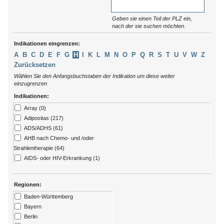
Geben sie einen Teil der PLZ ein,
nach der sie suchen möchten.
Indikationen eingrenzen:
A
B
C
D
E
F
G
H
I
K
L
M
N
O
P
Q
R
S
T
U
V
W
Z
Zurücksetzen
Wählen Sie den Anfangsbuchstaben der Indikation um diese weiter
einzugrenzen
Indikationen:
Array (0)
Adipositas (217)
ADS/ADHS (61)
AHB nach Chemo- und /oder
Strahlentherapie (64)
AIDS- oder HIV-Erkrankung (1)
Allergien (79)
ALS (7)
Regionen:
Alzheimer (13)
Baden-Württemberg
Amputation (176)
Bayern
Angststörungen (273)
Berlin
Arthritis (92)