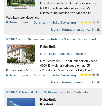
Inkontinenz (43)
Das Städtchen Pulsnitz mit seinen knapp
Bad Dürkheim
Ischias (4)
Bildquelle: VITREA Klinik Schloss Pulsnitz
6000 Einwohner befindet sich ca. 25
Bad Dürrheim
Sachsen Deutschland
Kind-Kuren (35)
Kilometer nordöstlich von Dresden im
Bad Eilsen
Kinderkrankheiten (4)
Westlausitzer Hügelland.
Bad Elster
Knochenmark- und
6 Bewertungen
Durchschnittliche Bewertung
Bad Ems
Stammzellspende (3)
Bad Essen
Koma / Wachkoma (8)
Mehr Informationen zur Kurklinik
Bad Fallingbostel
Krebsnachsorge (137)
Bad Feilnbach
Kreislauferkrankungen (281)
VITREA Klinik Schwedenstein Pulsnitz Sachsen Deutschland
Bad Frankenhausen
Lebererkrankungen (48)
Rehaklinik
Bad Freienwalde
Leukämie (30)
Bad Füssing
Lymphologie (6)
Deutschland - Sachsen - Pulsnitz
Bad Gandersheim
Magen, Darm (117)
Bad Gögging
Das Städtchen Pulsnitz mit seinen knapp
Männerleiden (30)
Bild: VITREA Klinik Schwedenstein Pulsnitz
Bad Gottleuba
6000 Einwohner befindet sich ca. 25
Sachsen Deutschland
Migräne (137)
Bad Griesbach
Kilometer nordöstlich von Dresden im Westlausitzer Hügelland.
Mobbing (58)
Bad Grönenbach
6 Bewertungen
Durchschnittliche Bewertung
Morbus Bechterew (103)
Bad Harzburg
Müdigkeitssyndrom (7)
Mehr Informationen zur Kurklinik
Bad Heilbrunn
Multiple Sklerose (128)
Bad Herrenalb
Nachbehandlung nach Operationen
VITREA Rehaklinik Damp Schleswig-Holstein Deutschland
Bad Hersfeld
und Unfällen (483)
Bad Hindelang-Oberjoch
Rehaklinik,
Nebenhöhlen- und
Bad Homburg
Kurklinik
Rachenkatarrhe (12)