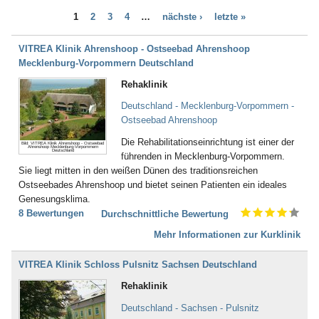
Bad Bayersoien
Dialyse (21)
1
2
3
4
…
nächste ›
letzte »
Bad Bellingen
Down - Syndrom (4)
Bad Belzig
Drogenentzug (57)
Bad Bentheim
VITREA Klinik Ahrenshoop - Ostseebad Ahrenshoop
Entwicklungsverzögerungen (58)
Bad Bergzabern
Mecklenburg-Vorpommern Deutschland
Enuresis (17)
Bad Berka
Epilepsie (67)
Rehaklinik
Bad Berleburg
Ernährungsstörung /
Bad Bertrich
Deutschland - Mecklenburg-Vorpommern -
Essstörungen (251)
Bad Bevensen
Ostseebad Ahrenshoop
Erschöpfungszustände / Burn-
Bad Birnbach
Out (287)
Die Rehabilitationseinrichtung ist einer der
Bild: VITREA Klinik Ahrenshoop - Ostseebad
Bad Blankenburg
Ahrenshoop Mecklenburg-Vorpommern
Frauenleiden (52)
Deutschland
führenden in Mecklenburg-Vorpommern.
Bad Bocklet
Galle (28)
Sie liegt mitten in den weißen Dünen des traditionsreichen
Bad Bodenteich
Gefäßerkrankungen (140)
Ostseebades Ahrenshoop und bietet seinen Patienten ein ideales
Bad Boll
Gehör, Ohren (23)
Genesungsklima.
Bad Brambach
Gewichtsreduzierung/
8 Bewertungen
Durchschnittliche Bewertung
Bad Bramstedt
Übergewicht (155)
Bad Brückenau
Mehr Informationen zur Kurklinik
Gicht (52)
Bad Buchau
Gleichgewichtsstörungen (4)
Bad Camberg
Guillain-Barré-Syndrom (55)
VITREA Klinik Schloss Pulsnitz Sachsen Deutschland
Bad Ditzenbach
Hauterkrankungen (152)
Rehaklinik
Bad Doberan
Herzerkrankungen (294)
Bad Driburg
Hüfte (345)
Deutschland - Sachsen - Pulsnitz
Bad Düben