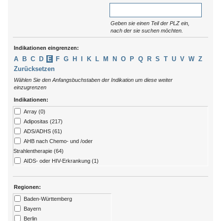
Geben sie einen Teil der PLZ ein,
nach der sie suchen möchten.
Indikationen eingrenzen:
A
B
C
D
E
F
G
H
I
K
L
M
N
O
P
Q
R
S
T
U
V
W
Z
Zurücksetzen
Wählen Sie den Anfangsbuchstaben der Indikation um diese weiter
einzugrenzen
Indikationen:
Array (0)
Adipositas (217)
ADS/ADHS (61)
AHB nach Chemo- und /oder
Strahlentherapie (64)
AIDS- oder HIV-Erkrankung (1)
Allergien (79)
ALS (7)
Regionen:
Alzheimer (13)
Baden-Württemberg
Amputation (176)
Bayern
Angststörungen (273)
Berlin
Arthritis (92)